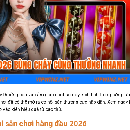
lệ thưởng cao và cảm giác chốt số đầy kịch tính trong từng lượ
 chơi đã có thể mở ra cơ hội săn thưởng cực hấp dẫn. Xem ngay b
 vào xiên hiệu quả từ cao thủ.
ại sân chơi hàng đầu 2026