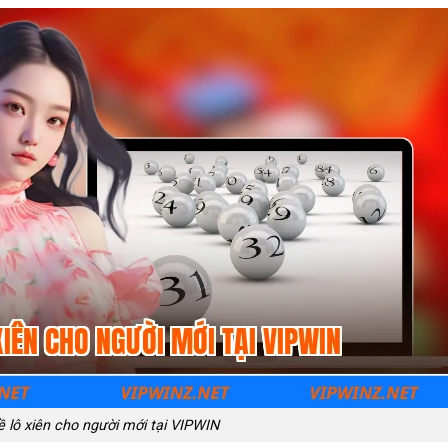
về lô xiên cho người mới tại VIPWIN