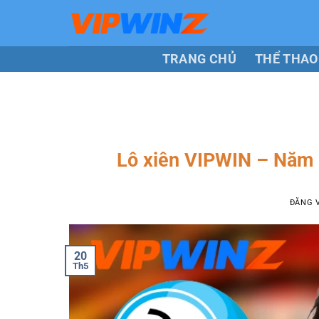
Bỏ
qua
nội
TRANG CHỦ
THỂ THAO
dung
Lô xiên VIPWIN – Năm 
ĐĂNG 
20
Th5