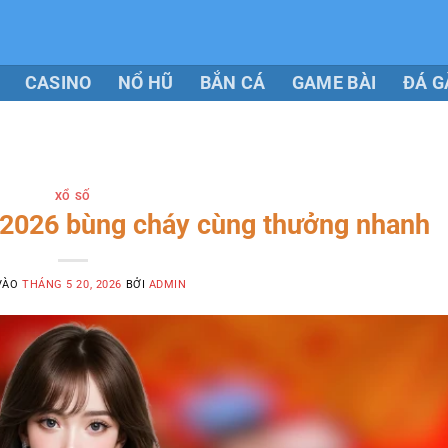
CASINO
NỔ HŨ
BẮN CÁ
GAME BÀI
ĐÁ G
XỔ SỐ
2026 bùng cháy cùng thưởng nhanh
VÀO
THÁNG 5 20, 2026
BỞI
ADMIN