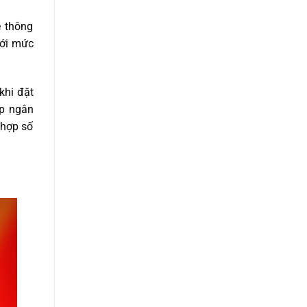
ẻ thông
Với mức
khi đặt
ợp ngân
 hợp số