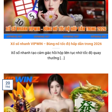
quả và âm báo trúng thưởng giúp phiên chơi có cảm giác
chân thực hơn.
Tỷ lệ thưởng
xổ số VIPWIN
cạnh tranh: Nhiều loại hình có
cơ cấu giải rõ ràng, từ giải nhỏ đến giải lớn, giúp người chơi
dễ cân nhắc trước khi đặt vé.
Ưu đãi thường xuyên: Các chương trình tặng thưởng, hoàn
Xổ số nhanh VIPWIN – Bùng nổ tốc độ hấp dẫn trong 2026
trả hoặc sự kiện theo ngày giúp hội viên có thêm ngân
Xổ số nhanh tạo cảm giác hồi hộp liên tục nhờ tốc độ quay
sách trải nghiệm.
thưởng [...]
Kho trò chơi đa dạng: Người chơi có thể chọn xổ số 3 miền,
siêu tốc, Vietlott, Mega 6/45 hoặc các phiên bản quay số
hiện đại.
20
Xem thêm:
Thể thao VIPWIN
– Mở nhịp
Th5
cược đỉnh cao cuốn hút 2026
Các hình thức xổ số VIPWIN nổi bật trong hệ