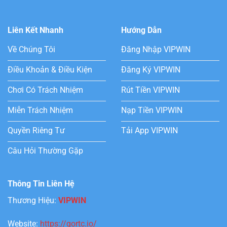
vận hành. Hình thức này phù hợp với người thích xem kết
quả nhanh và đổi nhịp liên tục.
Liên Kết Nhanh
Hướng Dẫn
Keno cuốn hút với cách chọn số linh hoạt
Về Chúng Tôi
Đăng Nhập VIPWIN
Xổ số VIPWIN
cung cấp Keno theo kiểu chọn từ 1 đến 10
số trong tổng 80 số có sẵn. Sau đó, hệ thống công bố 20
Điều Khoản & Điều Kiện
Đăng Ký VIPWIN
số ngẫu nhiên ở mỗi kỳ quay để xác định giải thưởng
Chơi Có Trách Nhiệm
Rút Tiền VIPWIN
tương ứng. Người chơi càng khớp nhiều số hợp lệ, giá trị
thưởng càng đáng chú ý theo bảng quy định. Cách chơi
Miễn Trách Nhiệm
Nạp Tiền VIPWIN
này hấp dẫn vì vừa có yếu tố may mắn, vừa đòi hỏi người
tham gia biết kiểm soát ngân sách qua từng lượt chọn.
Quyền Riêng Tư
Tải App VIPWIN
Câu Hỏi Thường Gặp
3 Sảnh xổ số VIPWIN đối tác tạo sức hút riêng
tại nhà cái
Hệ thống
xổ số VIPWIN
kết nối với 3 sảnh nổi bật gồm TP,
Thông Tin Liên Hệ
VR và GW để mở rộng lựa chọn cho người chơi thích quay
Thương Hiệu:
VIPWIN
số, lô đề và mini game. Mỗi sảnh mang một màu sắc riêng,
từ kiểu chơi truyền thống đến phiên bản hiện đại có nhịp
Website:
https://gortc.io/