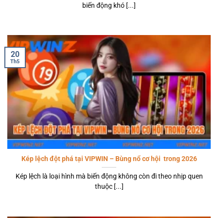
thuộc chỉ sau vài thao tác. Đây là điểm giúp sảnh xổ số trở
biến động khó [...]
nên dễ tiếp cận hơn với cả người mới.
Danh mục trò chơi tại
xổ số VIPWIN
gồm xổ số truyền
thống 3 miền, xổ số siêu tốc, Vietlott, Mega 6/45 và nhiều
20
Th5
sản phẩm quay số khác. Bên cạnh đó, hệ thống còn kết nối
với các đối tác như VR, TP, GW để mở rộng lựa chọn cho
hội viên. Mỗi vé cược đều được xử lý theo cơ chế minh
bạch, kết quả công bố rõ ràng và dữ liệu cá nhân được bảo
vệ bằng nhiều lớp kiểm soát. Nhờ vậy, người chơi có thể
tham gia với tâm thế chủ động hơn.
4 Điểm khiến sảnh xổ số VIPWIN được nhiều
người chú ý
Kép lệch đột phá tại VIPWIN – Bùng nổ cơ hội trong 2026
Kép lệch là loại hình mà biến động không còn đi theo nhịp quen
thuộc [...]