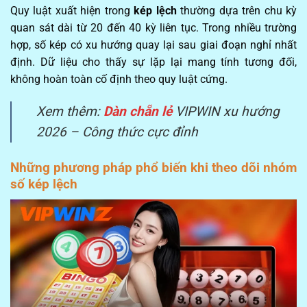
Quy luật xuất hiện trong
kép lệch
thường dựa trên chu kỳ
quan sát dài từ 20 đến 40 kỳ liên tục. Trong nhiều trường
hợp, số kép có xu hướng quay lại sau giai đoạn nghỉ nhất
định. Dữ liệu cho thấy sự lặp lại mang tính tương đối,
không hoàn toàn cố định theo quy luật cứng.
Xem thêm:
Dàn chẵn lẻ
VIPWIN xu hướng
2026 – Công thức cực đỉnh
Những phương pháp phổ biến khi theo dõi nhóm
số kép lệch