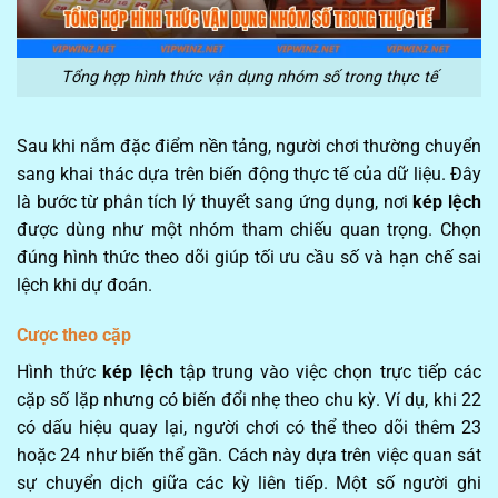
Tổng hợp hình thức vận dụng nhóm số trong thực tế
Sau khi nắm đặc điểm nền tảng, người chơi thường chuyển
sang khai thác dựa trên biến động thực tế của dữ liệu. Đây
là bước từ phân tích lý thuyết sang ứng dụng, nơi
kép lệch
được dùng như một nhóm tham chiếu quan trọng. Chọn
đúng hình thức theo dõi giúp tối ưu cầu số và hạn chế sai
lệch khi dự đoán.
Cược theo cặp
Hình thức
kép lệch
tập trung vào việc chọn trực tiếp các
cặp số lặp nhưng có biến đổi nhẹ theo chu kỳ. Ví dụ, khi 22
có dấu hiệu quay lại, người chơi có thể theo dõi thêm 23
hoặc 24 như biến thể gần. Cách này dựa trên việc quan sát
sự chuyển dịch giữa các kỳ liên tiếp. Một số người ghi