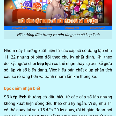
Hiểu đúng đặc trưng và nền tảng của số kép lệch
Nhóm này thường xuất hiện từ các cặp số có dạng lặp như
11, 22 nhưng bị biến đổi theo chu kỳ nhất định. Khi theo
dõi kỹ, người chơi
kép lệch
có thể nhận thấy sự xen kẽ giữa
số lặp và số biến dạng. Việc hiểu bản chất giúp phân tích
cầu số rõ ràng hơn và tránh nhầm lẫn khi thống kê.
Đặc điểm nhận biết
Số
kép lệch
thường có dấu hiệu từ các cặp số lặp nhưng
không xuất hiện đồng đều theo chu kỳ ngắn. Ví dụ như 11
có thể quay lại sau 15 đến 20 kỳ quay, rồi bị gián đoạn bởi