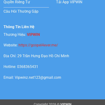
Quyền Riêng Tư
Tải App VIPWIN
Câu Hỏi Thường Gặp
Thông Tin Liên Hệ
Thương Hiệu:
VIPWIN
Website:
https://gospel4ever.me/
Địa Chỉ: 29 Trần Hưng Đạo Hồ Chí Minh
Hotline: 0368365431
Email:
Vipwinz.net123@gmail.com
Copyright 2026 ©
VIPWIN