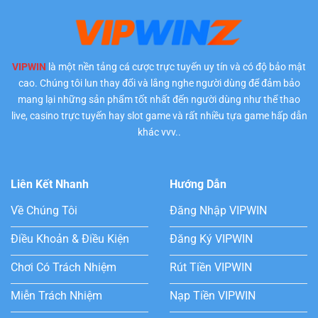
Nay
trí
Cơ
với
chế,
lối
hướng
chơi
dẫn
quen
và
thuộc
mẹo
nâng
VIPWIN
là một nền tảng cá cược trực tuyến uy tín và có độ bảo mật
cao
kỹ
cao. Chúng tôi lun thay đổi và lắng nghe người dùng để đảm bảo
năng
mang lại những sản phẩm tốt nhất đến người dùng như thể thao
live, casino trực tuyến hay slot game và rất nhiều tựa game hấp dẫn
khác vvv..
Liên Kết Nhanh
Hướng Dẫn
Về Chúng Tôi
Đăng Nhập VIPWIN
Điều Khoản & Điều Kiện
Đăng Ký VIPWIN
Chơi Có Trách Nhiệm
Rút Tiền VIPWIN
Miễn Trách Nhiệm
Nạp Tiền VIPWIN